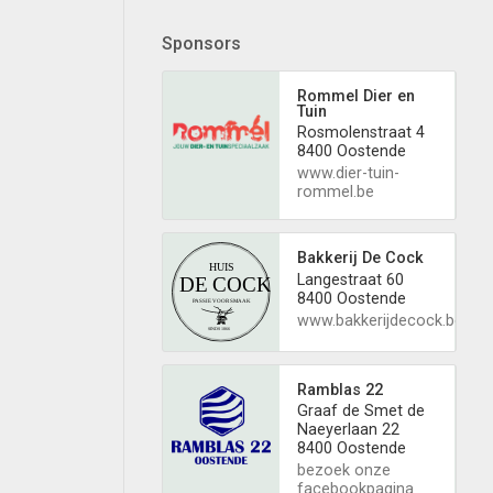
Sponsors
Rommel Dier en
Tuin
Rosmolenstraat 4
8400 Oostende
www.dier-tuin-
rommel.be
Bakkerij De Cock
Langestraat 60
8400 Oostende
www.bakkerijdecock.be
Ramblas 22
Graaf de Smet de
Naeyerlaan 22
8400 Oostende
bezoek onze
facebookpagina